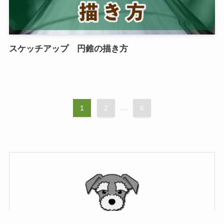
スケッチアップ 円錐の描き方
1
2
...
6